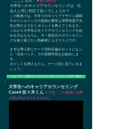
〈ここに注目〉
★初心者向き
大学生へのキャリアカウンセリングは、社
会人と同じ対応で良いでしょうか？
この動画では、大学でのキャリアデザイン講師
やカウンセリングの実績が豊富な濱野裕貴子先
生が押さえておくポイントを教えてくれます。
これから大学生のキャリアカウンセリングを始
める方はもちろん、今一度自分のカウンセリン
グを振り返りたい熟練者にもオススメです。
まずは導入部とケース別対応編がセットになっ
た「完全パック」での視聴学習をお勧めしま
す。
ポイントを押さえたら、ケース別に見ていきま
しょう。
《ショップ》ご購入はこちらから 30日レンタル 1,100円（税込）
大学生へのキャリアカウンセリング
Case4 佐々木くん
※注意：この動画には導
入部は含まれておりません。