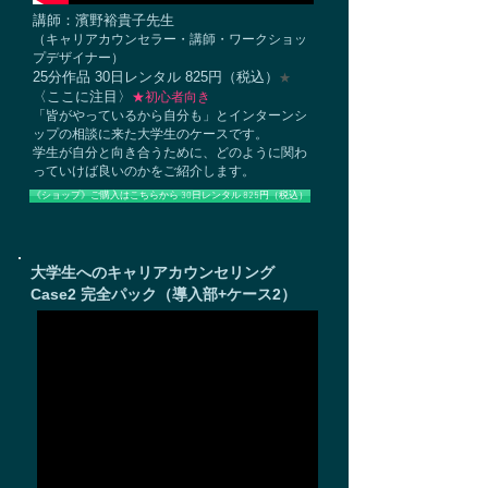
講師：濱野裕貴子先生
​（キャリアカウンセラー・講師・ワークショッ
プデザイナー）
25分作品 30日レンタル 825円（税込）
★
〈ここに注目〉
★初心者向き
「皆がやっているから自分も」とインターンシ
ップの相談に来た大学生のケースです。
学生が自分と向き合うために、どのように関わ
っていけば良いのかをご紹介します。
《ショップ》ご購入はこちらから 30日レンタル 825円（税込）
大学生へのキャリアカウンセリング
Case2 完全パック（導入部+ケース2）