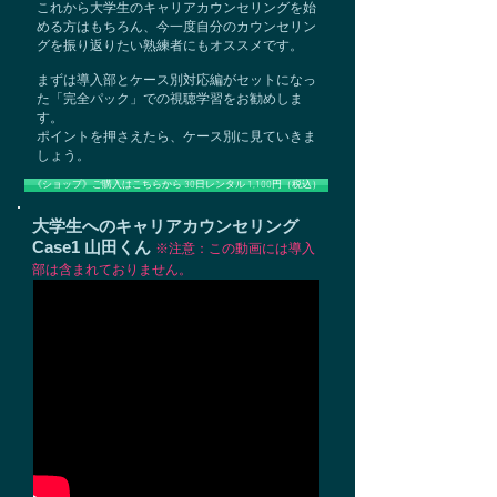
これから大学生のキャリアカウンセリングを始
める方はもちろん、今一度自分のカウンセリン
グを振り返りたい熟練者にもオススメです。
まずは導入部とケース別対応編がセットになっ
た「完全パック」での視聴学習をお勧めしま
す。
ポイントを押さえたら、ケース別に見ていきま
しょう。
《ショップ》ご購入はこちらから 30日レンタル 1,100円（税込）
大学生へのキャリアカウンセリング
Case1 山田くん
※注意：この動画には導入
部は含まれておりません。