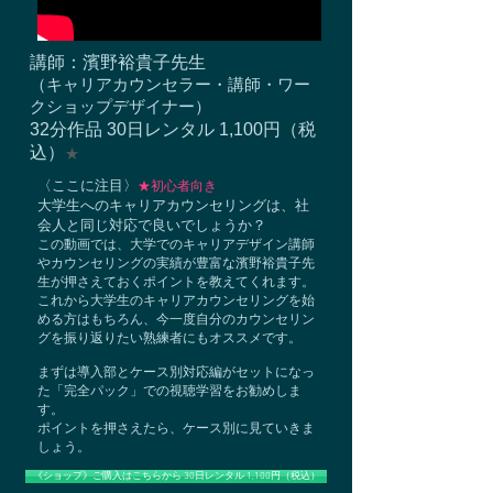
講師：濱野裕貴子先生
​（キャリアカウンセラー・講師・ワー
クショップデザイナー）
32分作品 30日レンタル 1,100円（税
込）
★
〈ここに注目〉
★初心者向き
大学生へのキャリアカウンセリングは、社
会人と同じ対応で良いでしょうか？
この動画では、大学でのキャリアデザイン講師
やカウンセリングの実績が豊富な濱野裕貴子先
生が押さえておくポイントを教えてくれます。
これから大学生のキャリアカウンセリングを始
める方はもちろん、今一度自分のカウンセリン
グを振り返りたい熟練者にもオススメです。
まずは導入部とケース別対応編がセットになっ
た「完全パック」での視聴学習をお勧めしま
す。
ポイントを押さえたら、ケース別に見ていきま
しょう。
《ショップ》ご購入はこちらから 30日レンタル 1,100円（税込）