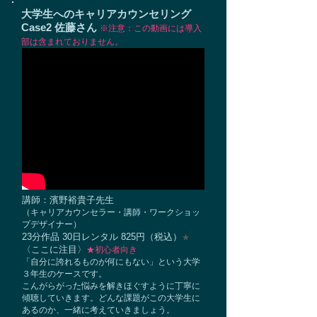
大学生へのキャリアカウンセリング
Case2 佐藤さん
※注意：この動画には導入
部は含まれておりません。
講師：濱野裕貴子先生
​（キャリアカウンセラー・講師・ワークショッ
プデザイナー）
23分作品 30日レンタル 825円（税込）
★
〈ここに注目〉
★初心者向き
「自分に誇れるものが何にもない」という大学
３年生のケースです。
こんがらがった悩みを解きほぐすように丁寧に
傾聴していきます。どんな課題がこの大学生に
あるのか、一緒に考えていきましょう。