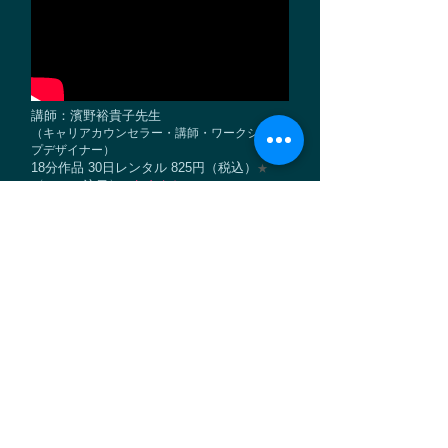
講師：濱野裕貴子先生
​（キャリアカウンセラー・講師・ワークショッ
プデザイナー）
18分作品 30日レンタル 825円（税込）
★
〈ここに注目〉
★初心者向き
就職活動をやっているけれど、なかなか結果が
出ない大学４年生に対応します。
励ましや指導するだけで、良いでしょうか？こ
の学生にはどんな問題があるのか把握し、対応
方法を解説します。
《ショップ》ご購入はこちらから 30日レンタル 825円（税込）
大学生へのキャリアカウンセリング
Case3 完全パック（導入部+ケース3）