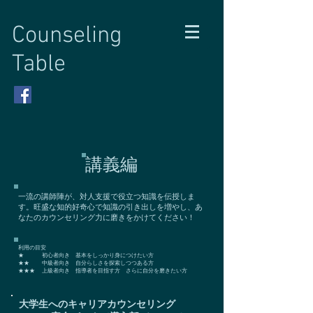
Counseling
Table
講義編
一流の講師陣が、対人支援で役立つ知識を伝授しま
す。旺盛な知的好奇心で知識の引き出しを増やし、あ
なたのカウンセリング力に磨きをかけてください！
利用の目安
★ 初心者向き 基本をしっかり身につけたい方
★★ 中級者向き 自分らしさを探索しつつある方
​★★★ 上級者向き 指導者を目指す方 さらに自分を磨きたい方
大学生へのキャリアカウンセリング